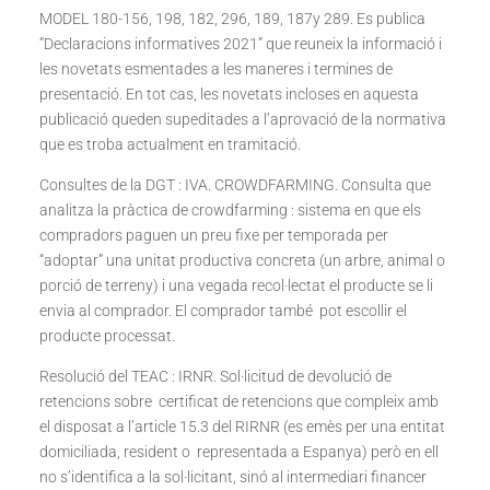
MODEL 180-156, 198, 182, 296, 189, 187y 289. Es publica
“Declaracions informatives 2021” que reuneix la informació i
les novetats esmentades a les maneres i termines de
presentació. En tot cas, les novetats incloses en aquesta
publicació queden supeditades a l’aprovació de la normativa
que es troba actualment en tramitació.
Consultes de la DGT : IVA. CROWDFARMING. Consulta que
analitza la pràctica de crowdfarming : sistema en que els
compradors paguen un preu fixe per temporada per
“adoptar” una unitat productiva concreta (un arbre, animal o
porció de terreny) i una vegada recol·lectat el producte se li
envia al comprador. El comprador també pot escollir el
producte processat.
Resolució del TEAC : IRNR. Sol·licitud de devolució de
retencions sobre certificat de retencions que compleix amb
el disposat a l’article 15.3 del RIRNR (es emès per una entitat
domiciliada, resident o representada a Espanya) però en ell
no s’identifica a la sol·licitant, sinó al intermediari financer