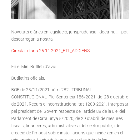
Novetats diàries en legislació, jurisprudencia i doctrina…., pot
descarregar la nostra
Circular diaria 25.11.2021_ETL_ADDIENS
En el Mini Butlletí d’avui :
Butlletins oficials.
BOE de 25/11/2021 núm. 282 : TRIBUNAL
CONSTITUCIONAL. Ple. Sentència 186/2021, de 28 d’octubre
de 2021. Recurs d’inconstitucionalitat 1200-2021. Interposat
pel president del Govern respecte de l’article 88 de la Llei del
Parlament de Catalunya 5/2020, de 29 d’abril, de mesures
fiscals, financeres, administratives i del sector públic, i de
creació de l’impost sobre instal·lacions que incideixen en el