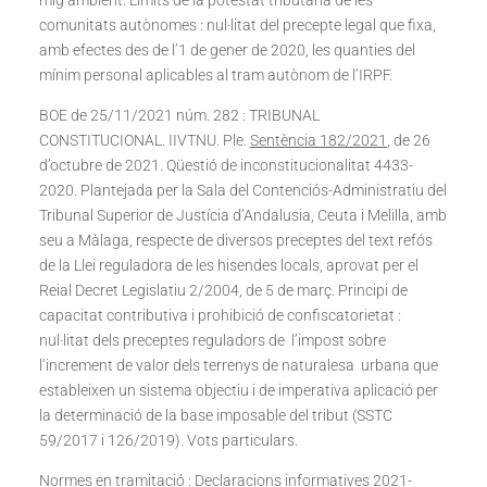
mig ambient. Límits de la potestat tributària de les
comunitats autònomes : nul·litat del precepte legal que fixa,
amb efectes des de l’1 de gener de 2020, les quanties del
mínim personal aplicables al tram autònom de l’IRPF.
BOE de 25/11/2021 núm. 282 : TRIBUNAL
CONSTITUCIONAL. IIVTNU. Ple.
Sentència 182/2021
, de 26
d’octubre de 2021. Qüestió de inconstitucionalitat 4433-
2020. Plantejada per la Sala del Contenciós-Administratiu del
Tribunal Superior de Justícia d’Andalusia, Ceuta i Melilla, amb
seu a Màlaga, respecte de diversos preceptes del text refós
de la Llei reguladora de les hisendes locals, aprovat per el
Reial Decret Legislatiu 2/2004, de 5 de març. Principi de
capacitat contributiva i prohibició de confiscatorietat :
nul·litat dels preceptes reguladors de l’impost sobre
l’increment de valor dels terrenys de naturalesa urbana que
estableixen un sistema objectiu i de imperativa aplicació per
la determinació de la base imposable del tribut (SSTC
59/2017 i 126/2019). Vots particulars.
Normes en tramitació : Declaracions informatives 2021-