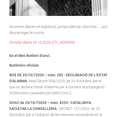
Novetats diàries en legislació, jurisprudència i doctrina: …, pot
descarregar la nostra
Circular diaria 26.10.2020_ETL_ADDIENS
En el Mini Butlletí d’avui :
Butlletins oficials
BOE DE 25/10/72020 – núm. 282 : DECLARACIÓ DE L’ESTAT
D’ALARMA.
Reial Decret 926/2020, de 25 d’octubre, per el
que es declara l’estat d’alarma per a contenir la propagació
d’infeccions causades pel SARS-CoV-2.
DOGC de 25/10/72020 – núm. 8253 : CATALUNYA.
FACULTAR LA CONSELLERIA
. DECRET 127/2020, de 25
d’octubre, per a l’adopció de les mesures necessàries en el