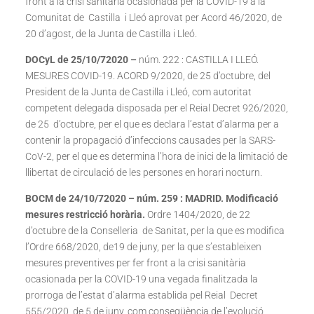
front a la crisi sanitària ocasionada per la COVID-19 a la
Comunitat de Castilla i Lleó aprovat per Acord 46/2020, de
20 d’agost, de la Junta de Castilla i Lleó.
DOCyL de 25/10/72020 –
núm. 222 : CASTILLA I LLEÓ.
MESURES COVID-19. ACORD 9/2020, de 25 d’octubre, del
President de la Junta de Castilla i Lleó, com autoritat
competent delegada disposada per el Reial Decret 926/2020,
de 25 d’octubre, per el que es declara l’estat d’alarma per a
contenir la propagació d’infeccions causades per la SARS-
CoV-2, per el que es determina l’hora de inici de la limitació de
llibertat de circulació de les persones en horari nocturn.
BOCM de 24/10/72020 – núm. 259 : MADRID. Modificació
mesures restricció horària.
Ordre 1404/2020, de 22
d’octubre de la Conselleria de Sanitat, per la que es modifica
l’Ordre 668/2020, de19 de juny, per la que s’estableixen
mesures preventives per fer front a la crisi sanitària
ocasionada per la COVID-19 una vegada finalitzada la
prorroga de l’estat d’alarma establida pel Reial Decret
555/2020, de 5 de juny, com conseqüència de l’evolució