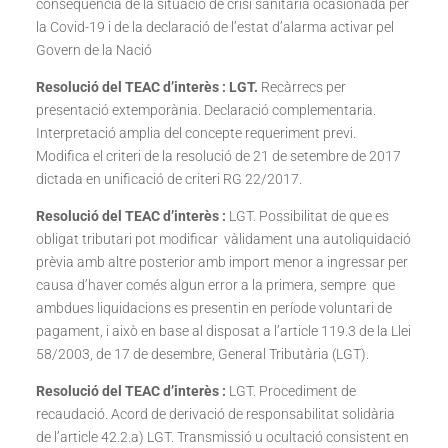
conseqüència de la situació de crisi sanitària ocasionada per
la Covid-19 i de la declaració de l’estat d’alarma activar pel
Govern de la Nació
Resolució del TEAC d’interès : LGT.
Recàrrecs per
presentació extemporània. Declaració complementaria.
Interpretació amplia del concepte requeriment previ.
Modifica el criteri de la resolució de 21 de setembre de 2017
dictada en unificació de criteri RG 22/2017.
Resolució del TEAC d’interès :
LGT. Possibilitat de que es
obligat tributari pot modificar vàlidament una autoliquidació
prèvia amb altre posterior amb import menor a ingressar per
causa d’haver comés algun error a la primera, sempre que
ambdues liquidacions es presentin en període voluntari de
pagament, i això en base al disposat a l’article 119.3 de la Llei
58/2003, de 17 de desembre, General Tributària (LGT).
Resolució del TEAC d’interès :
LGT. Procediment de
recaudació. Acord de derivació de responsabilitat solidària
de l’article 42.2.a) LGT. Transmissió u ocultació consistent en