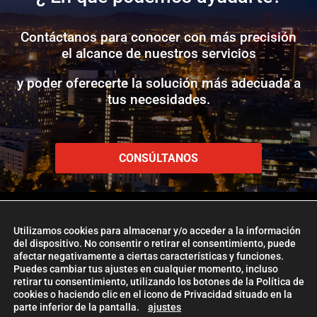
Contáctanos para conocer con más precisión
el alcance de nuestros servicios
y poder oferecerte la solución más adecuada a
tus necesidades.
CONSÚLTANOS
Utilizamos cookies para almacenar y/o acceder a la información
del dispositivo. No consentir o retirar el consentimiento, puede
afectar negativamente a ciertas características y funciones.
www.etlglobaladd.com
Puedes cambiar tus ajustes en cualquier momento, incluso
retirar tu consentimiento, utilizando los botones de la Política de
Copyright 2024 © ETL GLOBAL ADD
cookies o haciendo clic en el icono de Privacidad situado en la
parte inferior de la pantalla.
ajustes
La Firma ETL Global
|
Política de Cookies
|
Aviso Legal |
Política de