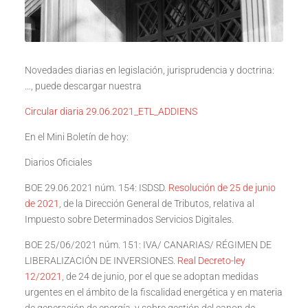
Novedades diarias en legislación, jurisprudencia y doctrina:
…, puede descargar nuestra
Circular diaria 29.06.2021_ETL_ADDIENS
En el Mini Boletín de hoy:
Diarios Oficiales
BOE 29.06.2021 núm. 154: ISDSD.
Resolución de 25 de junio
de 2021
, de la Dirección General de Tributos, relativa al
Impuesto sobre Determinados Servicios Digitales.
BOE 25/06/2021 núm. 151: IVA/ CANARIAS/ RÉGIMEN DE
LIBERALIZACIÓN DE INVERSIONES.
Real Decreto-ley
12/2021
, de 24 de junio, por el que se adoptan medidas
urgentes en el ámbito de la fiscalidad energética y en materia