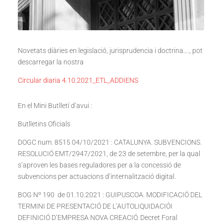
Novetats diàries en legislació, jurisprudencia i doctrina…., pot
descarregar la nostra
Circular diaria 4.10.2021_ETL_ADDIENS
En el Mini Butlletí d’avui :
Butlletins Oficials
DOGC num. 8515 04/10/2021 : CATALUNYA. SUBVENCIONS.
RESOLUCIÓ EMT/2947/2021, de 23 de setembre, per la qual
s’aproven les bases reguladores per a la concessió de
subvencions per actuacions d’internalització digital.
BOG Nº 190 de 01.10.2021 : GUIPUSCOA. MODIFICACIÓ DEL
TERMINI DE PRESENTACIÓ DE L’AUTOLIQUIDACIÓI
DEFINICIÓ D’EMPRESA NOVA CREACIÓ. Decret Foral