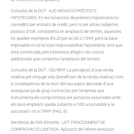
Consulta de la DGT : AJD. NOVACIÓ PRÈSTECS
HIPOTECARIS. En les novacions de préstecs hipotecaris no
concedits per entitats de crèdit, però si per altres subjectes
passius d’IVA, consistents en ampliació de termini, aquestes
no queden exemptes d’AJD per la Llei 2/1994, però la base
imposable no es la total responsabilitat hipotecària, sinó que
està constituïda pels interessos afegits i els costos
addicionals que comporta l’ampliació del termini.
Consulta de la DGT : ISD/IRPF. La percepció d’una renda
vitalícia pel cònjuge vidu (beneficiari de la renda vitalícia) com
a conseqüència de la mort del seu espòs derivada d’una
assegurança de grup contractat per l’empresa que
instrumenta els compromisos per pensions assumides amb
els seus empleats queda subjecte a l’ISD acumulable a la
successió i no a l’IRPF (PAG. 8)
Sentència de l’AN d’interès : LGT. PROCEDIMENT DE
COMPROVACIÓ LIMITADA. Aplicació de l’efecte preclusió