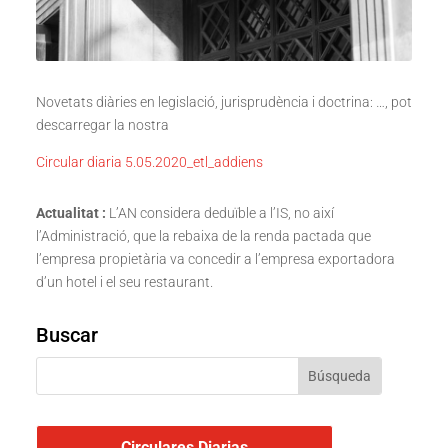
Novetats diàries en legislació, jurisprudència i doctrina: …, pot
descarregar la nostra
Circular diaria 5.05.2020_etl_addiens
Actualitat :
L’AN considera deduïble a l’IS, no així
l’Administració, que la rebaixa de la renda pactada que
l’empresa propietària va concedir a l’empresa exportadora
d’un hotel i el seu restaurant.
Buscar
Circulares Diarias