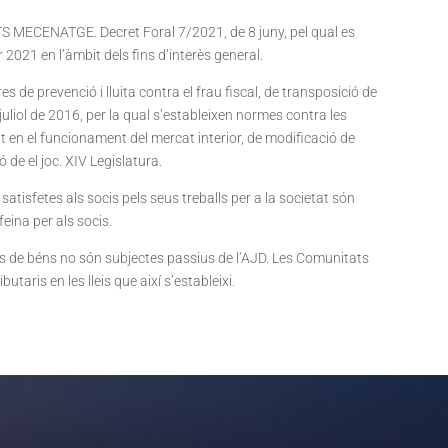
MECENATGE. Decret Foral 7/2021, de 8 juny, pel qual es
 2021 en l’àmbit dels fins d’interès general.
s de prevenció i lluita contra el frau fiscal, de transposició de
juliol de 2016, per la qual s’estableixen normes contra les
t en el funcionament del mercat interior, de modificació de
 de el joc. XIV Legislatura.
atisfetes als socis pels seus treballs per a la societat són
feina per als socis.
ts de béns no són subjectes passius de l’AJD. Les Comunitats
taris en les lleis que així s’estableixi.