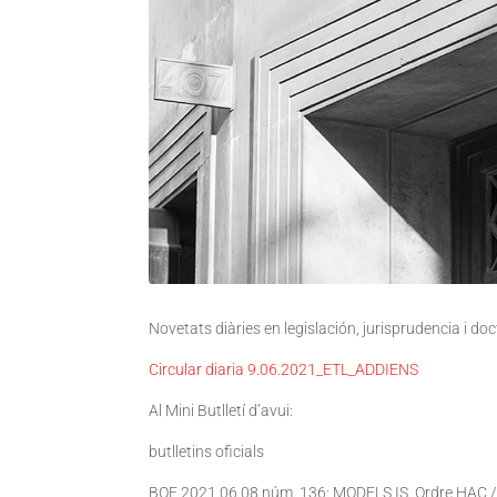
Novetats diàries en legislación, jurisprudencia i do
Circular diaria 9.06.2021_ETL_ADDIENS
Al Mini Butlletí d’avui:
butlletins oficials
BOE 2021.06.08 núm. 136: MODELS IS. Ordre HAC / 5