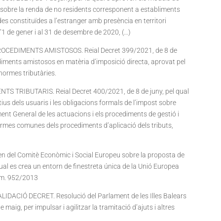
t sobre la renda de no residents corresponent a establiments
es constituïdes a l’estranger amb presència en territori
l’1 de gener i al 31 de desembre de 2020, (…)
ROCEDIMENTS AMISTOSOS. Reial Decret 399/2021, de 8 de
diments amistosos en matèria d’imposició directa, aprovat pel
normes tributàries.
 TRIBUTARIS. Reial Decret 400/2021, de 8 de juny, pel qual
tius dels usuaris i les obligacions formals de l’impost sobre
ment General de les actuacions i els procediments de gestió i
ormes comunes dels procediments d’aplicació dels tributs,
 del Comitè Econòmic i Social Europeu sobre la proposta de
al es crea un entorn de finestreta única de la Unió Europea
núm. 952/2013
DACIÓ DECRET. Resolució del Parlament de les Illes Balears
e maig, per impulsar i agilitzar la tramitació d’ajuts i altres