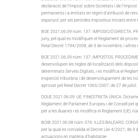
declaració de l’Impost sobre Societats i de l’Impos
permanents i a entitats en règim d’atribució de rend
espanyol, per als períodes impositius iniciats entre 
BOE 2021.06.09 núm. 137: IMPOSICIÓ DIRECTA. P
juny, pel qual es modifiquen el Reglament de proce
Reial Decret 1794/2008, de 3 de novembre, i altres 
BOE 2021.06.09 núm. 137: IMPOSTOS. PROCEDIMENTS
desenvolupen les regles de localització dels disposi
determinats Serveis Digitals, i es modifica el Regla
inspecció tributària i de desenvolupament de les n
aprovat pel Reial Decret 1065/2007, de 27 de juliol.
DOUE 2021.06.09: UE. FINESTRETA ÚNICA. Dictamen
Reglament de Parlament Europeu i de Consell pel qu
per a les duanes i es modifica el Reglament (UE) 
BOIB 2021.06.08 núm. 076: ILLES BALEARS. CONVALI
per la qual es convalida el Decret Llei 4/2021, de 3 d
actuacions en matèria d’habitatge