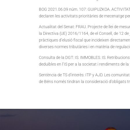
BOG 2021.06.09 núm. 107: GUIPUZKOA. ACTIVITATS 
declaren les activitats prioritàries de mecenatge per
Actualitat del Senat: FRAU. Projecte de llei de mesure
la Directiva (UE) 2016/1164, de el Consell, de 12 de 
pràctiques d’elusió fiscal que incideixen directamen
diverses normes tributàries i en matèria de regulació
Consulta de la DGT: IS. IMMOBLES. IS. Retribucions s
deduïbles en l’IS per a la societat i rendiments de la 
Sentència de TS d’interès: ITP y AJD. Les comunita
de Béns només tindran la consideració d’obligats tribu