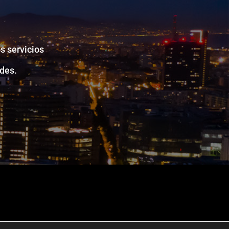
s servicios
des.