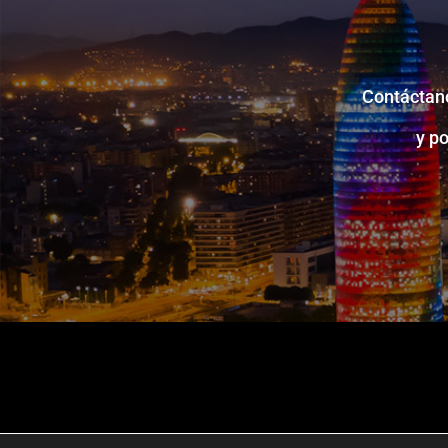
Contáctano
y p