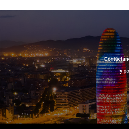
Contáctano
y p