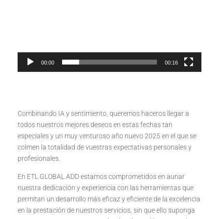
00:00
00:16
Combinando IA y sentimiento, queremos haceros llegar a
todos nuestros mejores deseos en estas fechas tan
especiales y un muy venturoso año nuevo 2025 en el que se
colmen la totalidad de vuestras expectativas personales y
profesionales.
En ETL GLOBAL ADD estamos comprometidos en aunar
nuestra dedicación y experiencia con las herramientas que
permitan un desarrollo más eficaz y eficiente de la excelencia
en la prestación de nuestros servicios, sin que ello suponga