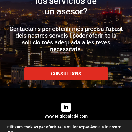
los servicios de
un asesor?
Contacta’ns per obtenir més precisa l’abast
dels nostres serveis i poder oferir-te la
solució més adequada a les teves
necessitats.
CONSULTA'NS
www.etlglobaladd.com
Utilitzem cookies per oferir-te la millor experiència a la nostra
Copyright 2024 © ETL GLOBAL ADD