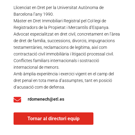
Llicenciat en Dret per la Universitat Autònoma de
Barcelona l’any 1990.
Màster en Dret Immobiliari Registral pel Col·legi de
Registradors de la Propietat i Mercantils d’Espanya.
Advocat especialitzat en dret civil, concretament en l’àrea
de dret de família, successions, divorcis, impugnacions
testamentàries, reclamacions de legítima, així com
contractació civil immobiliària i litigació processal civil.
Conflictes familiars internacionals i sostracció
internacional de menors.
Amb àmplia experiència i exercici vigent en el camp del
dret penal en tota mena d’assumptes, tant en posició
d’acusació com de defensa.

rdomenech@etl.es
Tornar al directori equip