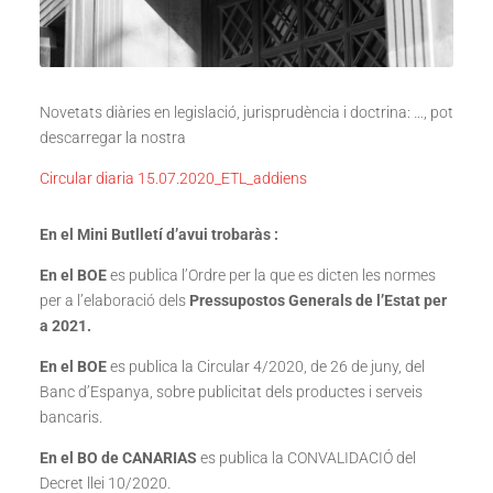
Novetats diàries en legislació, jurisprudència i doctrina: …, pot
descarregar la nostra
Circular diaria 15.07.2020_ETL_addiens
En el Mini Butlletí d’avui trobaràs :
En el BOE
es publica l’Ordre per la que es dicten les normes
per a l’elaboració dels
Pressupostos Generals de l’Estat per
a 2021.
En el BOE
es publica la Circular 4/2020, de 26 de juny, del
Banc d’Espanya, sobre publicitat dels productes i serveis
bancaris.
En el BO de CANARIAS
es publica la CONVALIDACIÓ del
Decret llei 10/2020.