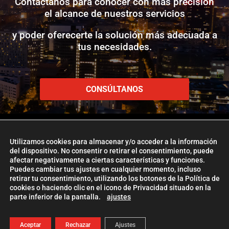
Contáctanos para conocer con más precisión
el alcance de nuestros servicios
y poder oferecerte la solución más adecuada a
tus necesidades.
CONSÚLTANOS
Utilizamos cookies para almacenar y/o acceder a la información
del dispositivo. No consentir o retirar el consentimiento, puede
afectar negativamente a ciertas características y funciones.
www.etlglobaladd.com
Puedes cambiar tus ajustes en cualquier momento, incluso
retirar tu consentimiento, utilizando los botones de la Política de
Copyright 2024 © ETL GLOBAL ADD
cookies o haciendo clic en el icono de Privacidad situado en la
parte inferior de la pantalla.
ajustes
La Firma ETL Global
|
Política de Cookies
|
Aviso Legal |
Política de
Privacidad
| Management
ETL Global Digital
Aceptar
Rechazar
Ajustes