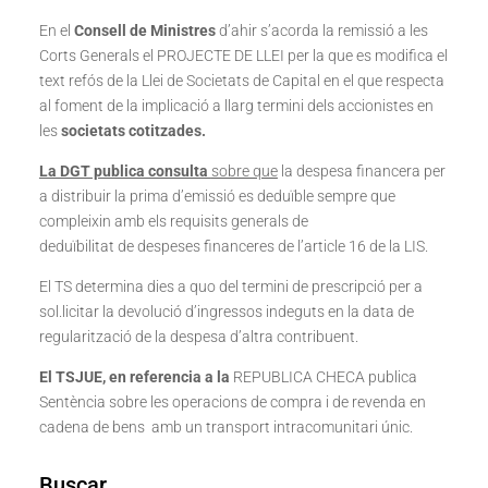
En el
Consell de Ministres
d’ahir s’acorda la remissió a les
Corts Generals el PROJECTE DE LLEI per la que es modifica el
text refós de la Llei de Societats de Capital en el que respecta
al foment de la implicació a llarg termini dels accionistes en
les
societats cotitzades.
La DGT publica consulta
sobre que
la despesa financera per
a distribuir la prima d’emissió es deduïble sempre que
compleixin amb els requisits generals de
deduïbilitat de despeses financeres de l’article 16 de la LIS.
El TS determina dies a quo del termini de prescripció per a
sol.licitar la devolució d’ingressos indeguts en la data de
regularització de la despesa d’altra contribuent.
El TSJUE, en referencia a la
REPUBLICA CHECA publica
Sentència sobre les operacions de compra i de revenda en
cadena de bens amb un transport intracomunitari únic.
Buscar