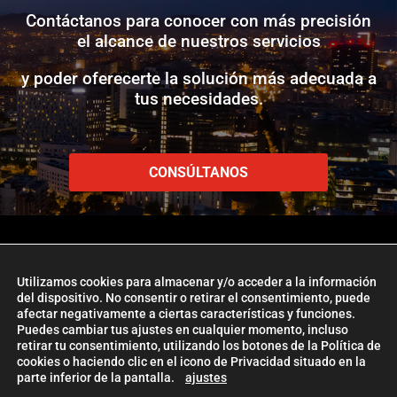
Contáctanos para conocer con más precisión
el alcance de nuestros servicios
y poder oferecerte la solución más adecuada a
tus necesidades.
CONSÚLTANOS
Utilizamos cookies para almacenar y/o acceder a la información
del dispositivo. No consentir o retirar el consentimiento, puede
www.etlglobaladd.com
afectar negativamente a ciertas características y funciones.
Puedes cambiar tus ajustes en cualquier momento, incluso
Copyright 2024 © ETL GLOBAL ADD
retirar tu consentimiento, utilizando los botones de la Política de
La Firma ETL Global
|
Política de Cookies
|
Aviso Legal |
Política de
cookies o haciendo clic en el icono de Privacidad situado en la
parte inferior de la pantalla.
ajustes
Privacidad
| Management
ETL Global Digital