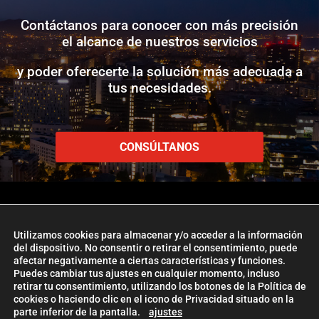
Contáctanos para conocer con más precisión
el alcance de nuestros servicios
y poder oferecerte la solución más adecuada a
tus necesidades.
CONSÚLTANOS
Utilizamos cookies para almacenar y/o acceder a la información
del dispositivo. No consentir o retirar el consentimiento, puede
www.etlglobaladd.com
afectar negativamente a ciertas características y funciones.
Puedes cambiar tus ajustes en cualquier momento, incluso
Copyright 2024 © ETL GLOBAL ADD
retirar tu consentimiento, utilizando los botones de la Política de
La Firma ETL Global
|
Política de Cookies
|
Aviso Legal |
Política de
cookies o haciendo clic en el icono de Privacidad situado en la
parte inferior de la pantalla.
ajustes
Privacidad
| Management
ETL Global Digital