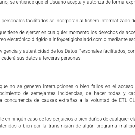
rio, se entiende que el Usuario acepta y autoriza de forma exp
 personales facilitados se incorporan al fichero informatizad
ue tiene de ejercer en cualquier momento los derechos de acces
reo electrónico dirigido a info@etlglobaladd.com o mediante e
d, vigencia y autenticidad de los Datos Personales facilitados
cederá sus datos a terceras personas.
 no se generen interrupciones o bien fallos en el acceso a
cimiento de semejantes incidencias, de hacer todas y cad
o la concurrencia de causas extrañas a la voluntad de ETL G
en ningún caso de los perjuicios o bien daños de cualquier cla
ontenidos o bien por la transmisión de algún programa malic