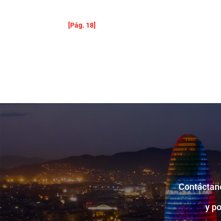
[Pág. 18]
Contáctano
y p