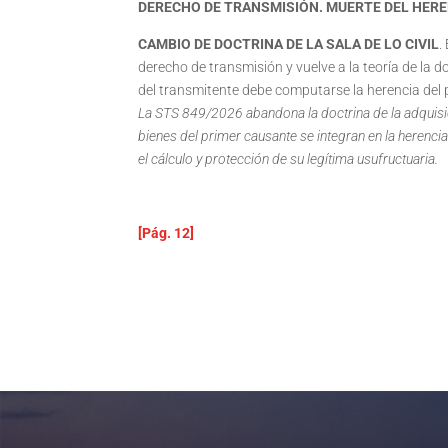
DERECHO DE TRANSMISIÓN. MUERTE DEL HERED
CAMBIO DE DOCTRINA DE LA SALA DE LO CIVIL
.
derecho de transmisión y vuelve a la teoría de la d
del transmitente debe computarse la herencia del p
La STS 849/2026 abandona la doctrina de la adquisic
bienes del primer causante se integran en la herencia
el cálculo y protección de su legítima usufructuaria.
[Pág. 12]