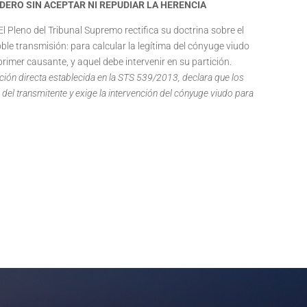
ERO SIN ACEPTAR NI REPUDIAR LA HERENCIA
 El Pleno del Tribunal Supremo rectifica su doctrina sobre el
oble transmisión: para calcular la legítima del cónyuge viudo
rimer causante, y aquel debe intervenir en su partición.
ión directa establecida en la STS 539/2013, declara que los
 del transmitente y exige la intervención del cónyuge viudo para