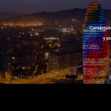
Contáctano
y p