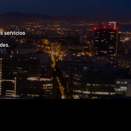
s servicios
des.