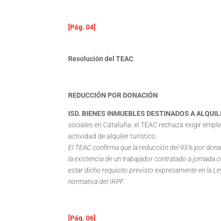
[Pág. 04]
Resolución del TEAC
REDUCCIÓN POR DONACIÓN
ISD. BIENES INMUEBLES DESTINADOS A ALQUI
sociales en Cataluña: el TEAC rechaza exigir emp
actividad de alquiler turístico.
El TEAC confirma que la reducción del 95% por donac
la existencia de un trabajador contratado a jornada 
estar dicho requisito previsto expresamente en la L
normativa del IRPF.
[Pág. 06]